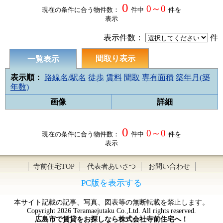
0
0～0
現在の条件に合う物件数：
件中
件を
表示
表示件数：
件
間取り表示
一覧表示
表示順：
路線名/駅名
徒歩
賃料
間取
専有面積
築年月(築
年数)
画像
詳細
0
0～0
現在の条件に合う物件数：
件中
件を
表示
寺前住宅TOP
代表者あいさつ
お問い合わせ
PC版を表示する
本サイト記載の記事、写真、図表等の無断転載を禁止します。
Copyright 2026 Teramaejutaku Co.,Ltd. All rights reserved.
広島市で賃貸をお探しなら株式会社寺前住宅へ！