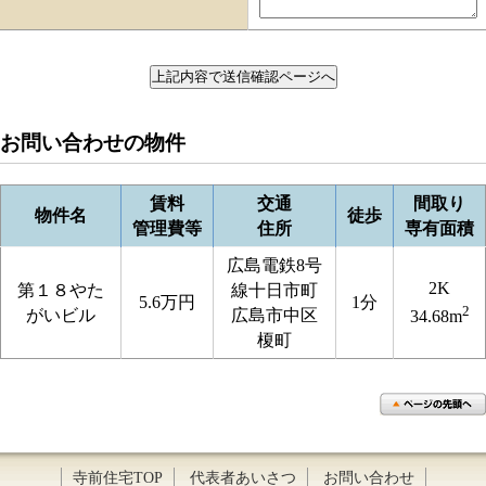
お問い合わせの物件
賃料
交通
間取り
物件名
徒歩
管理費等
住所
専有面積
広島電鉄8号
2K
第１８やた
線十日市町
5.6万円
1分
2
がいビル
広島市中区
34.68m
榎町
寺前住宅TOP
代表者あいさつ
お問い合わせ