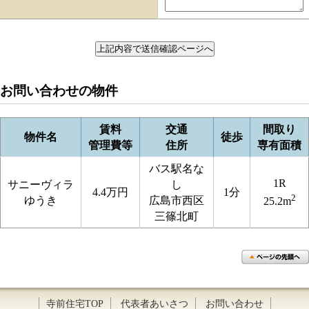
お問い合わせの物件
賃料
交通
間取り
物件名
徒歩
管理費等
住所
専有面積
バス駅名な
1R
サニーヴィラ
し
4.4万円
1分
2
ゆうき
広島市西区
25.2m
三篠北町
寺前住宅TOP
代表者あいさつ
お問い合わせ