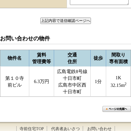
お問い合わせの物件
賃料
交通
間取り
物件名
徒歩
管理費等
住所
専有面積
広島電鉄8号線
1K
第１０寺
十日市町
6.3万円
1分
2
前ビル
広島市中区西
32.15m
十日市町
寺前住宅TOP
代表者あいさつ
お問い合わせ