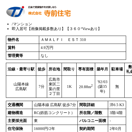
/マンション
即入居可【画像掲載多数あり】【３６０°Viewあり】
物件名
ＡＭＡＬＦＩ ＥＳＴ 310
賃料
4.9万円
管理費等
なし
敷
沿線・最寄り駅
徒歩
所在地
間取り
専有面積
築年月
駐車場
礼
広島市
'92/03
山陽本線
東区二
2
7分
1K
(築35
無
20.88m
広島駅
葉の里
年)
２丁目
交通機関
山陽本線 広島駅 徒歩7分
間取詳細
洋6.5 K3
建物構造
RC(鉄筋コンクリート）
所在階／階数
3階/4階
主要採光面
東
バルコニー面積
-
住宅保険
16000円/2年
契約期間
2年0月