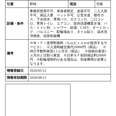
引渡
即時
現況
空家
事務所使用不可、単身者限定、楽器不可、二人入居
不可、保証人要、ペット不可、公営水道、都市ガ
ス、下水排水、専用バス、ガスコンロ、二口コン
設備・条件
ロ、専用トイレ、エアコン、室内洗濯機置き場、バ
ス・トイレ別、シャワー、給湯、CATV、オートロッ
ク、バルコニー、駐輪場あり、タイル貼り、温水洗
浄便座、浴室乾燥機
※ＷｉＦｉ使用料無料（ちゅピｃｏｍが提供するサ
ービス）。※入居時鍵交換代20900円（税込） ※
仲介手数料家賃1.1ヵ月分（税込） ※前納分家賃1
備考
ヵ月分と日割り家賃 ※日本ＳＦ初回保証料20000
円 ※駐輪場契約がある場合は、別途費用が必要と
なります。
情報登録日
2026/05/12
情報有効期限
2026/08/13