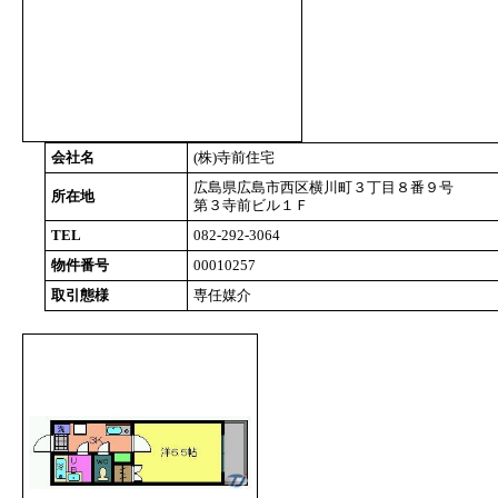
会社名
(株)寺前住宅
広島県広島市西区横川町３丁目８番９号
所在地
第３寺前ビル１Ｆ
TEL
082-292-3064
物件番号
00010257
取引態様
専任媒介