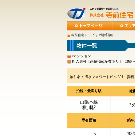
寺前住宅トップ
物件詳細
/マンション
即入居可【画像掲載多数あり】【360°v
物件名：清水フォワードビル 301 賃料
沿線・最寄り駅
徒
山陽本線
3
横川駅
専有面積
築年
'82/