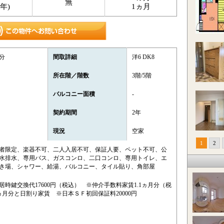
無
4年)
1ヵ月
分
間取詳細
洋6 DK8
）
所在階／階数
3階/5階
バルコニー面積
-
契約期間
2年
現況
空家
1
2
者限定、楽器不可、二人入居不可、保証人要、ペット不可、公
水排水、専用バス、ガスコンロ、二口コンロ、専用トイレ、エ
き場、シャワー、給湯、バルコニー、タイル貼り、角部屋
時鍵交換代17600円（税込） ※仲介手数料家賃1.1ヵ月分（税
月分と日割り家賃 ※日本ＳＦ初回保証料20000円