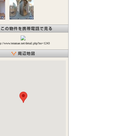
tp://www.teramae.net/detail.php?no=1243