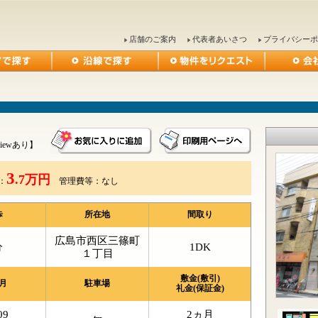
店舗のご案内
代表者あいさつ
プライバシーポ
iewあり】
3
.7万円
：
管理費等：なし
歩
所在地
間取り
広島市西区三篠町
分
1DK
１丁目
敷金(敷引)
月
駐車場
礼金(保証金)
09
2ヵ月