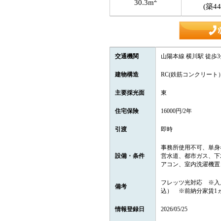
2
30.3m
(築4
交通機関
山陽本線 横川駅 徒歩3
建物構造
RC(鉄筋コンクリート
主要採光面
東
住宅保険
16000円/2年
引渡
即時
事務所使用不可、単身
設備・条件
営水道、都市ガス、下
アコン、室内洗濯機置
フレッツ光対応 ※入居
備考
込） ※前納分家賃1ヵ
情報登録日
2026/05/25